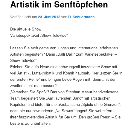
Artistik im Senftöpfchen
g
s
Veröffentlicht am
23. Juni 2013
von
D. Schuermann
-
N
Die aktuelle Show
a
Varietespektakel „Show Télévisé“
v
i
Lassen Sie sich gerne von jungen und international erfahrenen
g
Artisten begeistern? Dann „Dalli Dalli“ zum Varietéspektakel –
a
Show Télévisé“
t
Erleben Sie aufs Neue eine schwungvoll inszenierte Show mit
i
viel Artistik, Luftakrobatik und Komik hautnah. Hier „sitzen Sie in
o
der ersten Reihe“ und bringen beide Augen mit, denn „mit dem
n
zweiten sieht man besser“!
„Verstehen Sie Spaß“? Das von Stephan Masur handverlesene
Team begeistert Sie „Am laufenden Band“ mit artistischen
Kapriolen und bietet für sie akrobatische „Spiele ohne Grenzen“,
dass sie nur bewundernd „Na Sowas“ sagen! Sie wetteifern mit
ihrer faszinierenden Artistik für Sie um „Den großen Preis“ – Sie
bestens zu unterhalten.