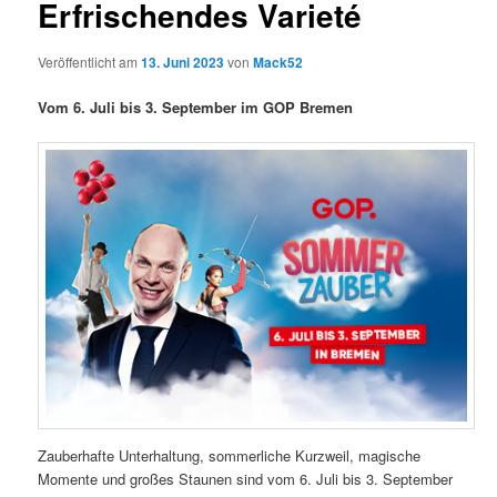
Erfrischendes Varieté
g
s
Veröffentlicht am
13. Juni 2023
von
Mack52
-
N
Vom 6. Juli bis 3. September im GOP Bremen
a
v
i
g
a
t
i
o
n
Zauberhafte Unterhaltung, sommerliche Kurzweil, magische
Momente und großes Staunen sind vom 6. Juli bis 3. September