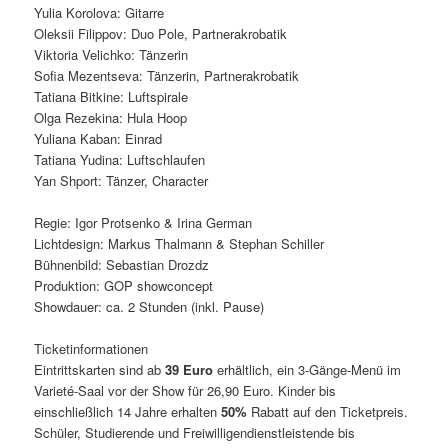
Yulia Korolova: Gitarre
Oleksii Filippov: Duo Pole, Partnerakrobatik
Viktoria Velichko: Tänzerin
Sofia Mezentseva: Tänzerin, Partnerakrobatik
Tatiana Bitkine: Luftspirale
Olga Rezekina: Hula Hoop
Yuliana Kaban: Einrad
Tatiana Yudina: Luftschlaufen
Yan Shport: Tänzer, Character
Regie: Igor Protsenko & Irina German
Lichtdesign: Markus Thalmann & Stephan Schiller
Bühnenbild: Sebastian Drozdz
Produktion: GOP showconcept
Showdauer: ca. 2 Stunden (inkl. Pause)
Ticketinformationen
Eintrittskarten sind ab
39 Euro
erhältlich, ein 3-Gänge-Menü im
Varieté-Saal vor der Show für 26,90 Euro. Kinder bis
einschließlich 14 Jahre erhalten
50%
Rabatt auf den Ticketpreis.
Schüler, Studierende und Freiwilligendienstleistende bis