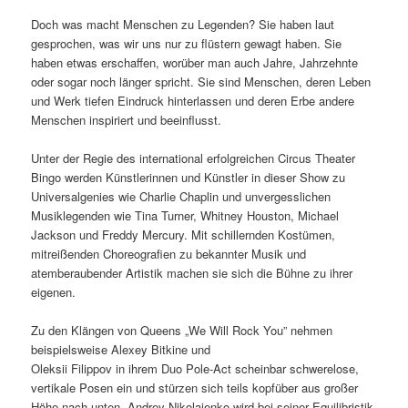
Doch was macht Menschen zu Legenden? Sie haben laut
gesprochen, was wir uns nur zu flüstern gewagt haben. Sie
haben etwas erschaffen, worüber man auch Jahre, Jahrzehnte
oder sogar noch länger spricht. Sie sind Menschen, deren Leben
und Werk tiefen Eindruck hinterlassen und deren Erbe andere
Menschen inspiriert und beeinflusst.
Unter der Regie des international erfolgreichen Circus Theater
Bingo werden Künstlerinnen und Künstler in dieser Show zu
Universalgenies wie Charlie Chaplin und unvergesslichen
Musiklegenden wie Tina Turner, Whitney Houston, Michael
Jackson und Freddy Mercury. Mit schillernden Kostümen,
mitreißenden Choreografien zu bekannter Musik und
atemberaubender Artistik machen sie sich die Bühne zu ihrer
eigenen.
Zu den Klängen von Queens „We Will Rock You” nehmen
beispielsweise Alexey Bitkine und
Oleksii Filippov in ihrem Duo Pole-Act scheinbar schwerelose,
vertikale Posen ein und stürzen sich teils kopfüber aus großer
Höhe nach unten. Andrey Nikolaienko wird bei seiner Equilibristik-