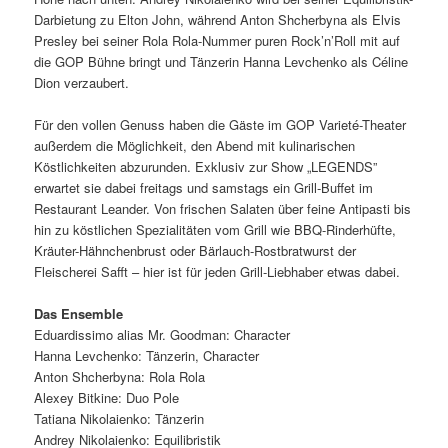
Darbietung zu Elton John, während Anton Shcherbyna als Elvis
Presley bei seiner Rola Rola-Nummer puren Rock’n’Roll mit auf
die GOP Bühne bringt und Tänzerin Hanna Levchenko als Céline
Dion verzaubert.
Für den vollen Genuss haben die Gäste im GOP Varieté-Theater
außerdem die Möglichkeit, den Abend mit kulinarischen
Köstlichkeiten abzurunden. Exklusiv zur Show „LEGENDS”
erwartet sie dabei freitags und samstags ein Grill-Buffet im
Restaurant Leander. Von frischen Salaten über feine Antipasti bis
hin zu köstlichen Spezialitäten vom Grill wie BBQ-Rinderhüfte,
Kräuter-Hähnchenbrust oder Bärlauch-Rostbratwurst der
Fleischerei Safft – hier ist für jeden Grill-Liebhaber etwas dabei.
Das Ensemble
Eduardissimo alias Mr. Goodman: Character
Hanna Levchenko: Tänzerin, Character
Anton Shcherbyna: Rola Rola
Alexey Bitkine: Duo Pole
Tatiana Nikolaienko: Tänzerin
Andrey Nikolaienko: Equilibristik