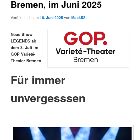
Bremen, im Juni 2025
g
s
Veröffentlicht am
16. Juni 2025
von
Mack52
-
N
a
Neue Show
v
LEGENDS ab
i
dem 3. Juli im
g
GOP Varieté-
a
Theater Bremen
t
i
Für immer
o
n
unvergesssen